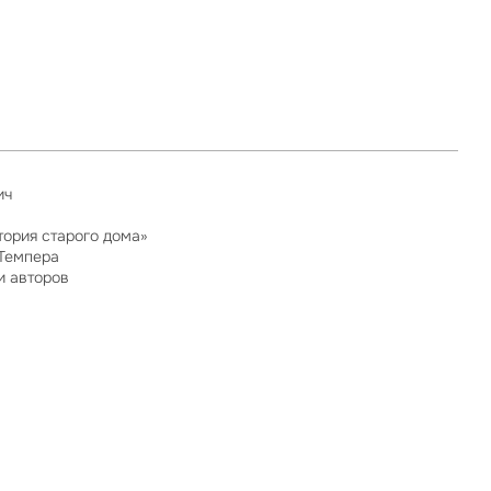
ич
тория старого дома»
 Темпера
и авторов