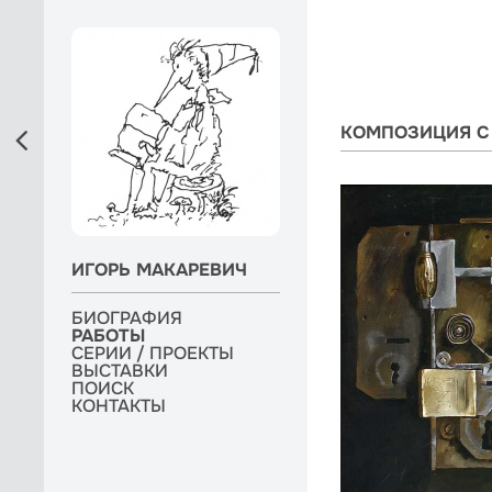
КОМПОЗИЦИЯ С
ИГОРЬ МАКАРЕВИЧ
БИОГРАФИЯ
БИОГРАФИЯ
РАБОТЫ
РАБОТЫ
РАБОТЫ
СЕРИИ / ПРОЕКТЫ
СЕРИИ / ПРОЕКТЫ
СЕРИИ / ПРОЕКТЫ
ВЫСТАВКИ
ВЫСТАВКИ
ВЫСТАВКИ
МОНОГРАФИЯ
ПОИСК
ПОИСК
ПОИСК
КОНТАКТЫ
КОНТАКТЫ
КОНТАКТЫ