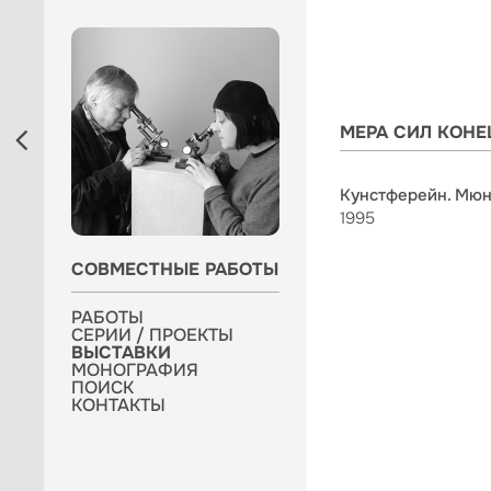
МЕРА СИЛ КОНЕ
Кунстферейн. Мюн
1995
СОВМЕСТНЫЕ РАБОТЫ
БИОГРАФИЯ
БИОГРАФИЯ
РАБОТЫ
РАБОТЫ
РАБОТЫ
СЕРИИ / ПРОЕКТЫ
СЕРИИ / ПРОЕКТЫ
СЕРИИ / ПРОЕКТЫ
ВЫСТАВКИ
ВЫСТАВКИ
ВЫСТАВКИ
МОНОГРАФИЯ
ПОИСК
ПОИСК
ПОИСК
КОНТАКТЫ
КОНТАКТЫ
КОНТАКТЫ