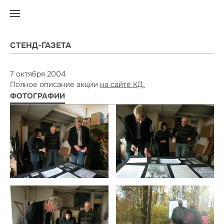
СТЕНД-ГАЗЕТА
7 октября 2004
Полное описание акции
на сайте КД.
ФОТОГРАФИИ
БИОГРАФИЯ
БИОГРАФИЯ
РАБОТЫ
РАБОТЫ
РАБОТЫ
СЕРИИ / ПРОЕКТЫ
СЕРИИ / ПРОЕКТЫ
СЕРИИ / ПРОЕКТЫ
ВЫСТАВКИ
ВЫСТАВКИ
ВЫСТАВКИ
МОНОГРАФИЯ
ПОИСК
ПОИСК
ПОИСК
КОНТАКТЫ
КОНТАКТЫ
КОНТАКТЫ